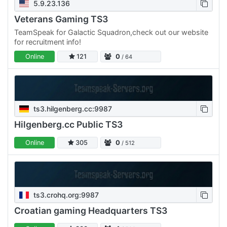
5.9.23.136
Veterans Gaming TS3
TeamSpeak for Galactic Squadron,check out our website
for recruitment info!
Online
121
0
/ 64
ts3.hilgenberg.cc:9987
Hilgenberg.cc Public TS3
Online
305
0
/ 512
ts3.crohq.org:9987
Croatian gaming Headquarters TS3