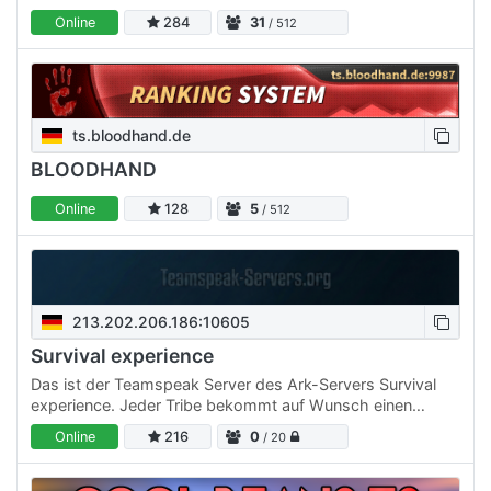
Online
284
31
/ 512
ts.bloodhand.de
BLOODHAND
Online
128
5
/ 512
213.202.206.186:10605
Survival experience
Das ist der Teamspeak Server des Ark-Servers Survival
experience. Jeder Tribe bekommt auf Wunsch einen
eigenen Channel mit PW
Online
216
0
/ 20