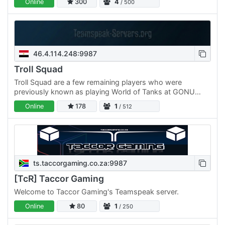
Online
300
4
/ 500
46.4.114.248:9987
Troll Squad
Troll Squad are a few remaining players who were
previously known as playing World of Tanks at GONU
Clan
Online
178
1
/ 512
ts.taccorgaming.co.za:9987
[TcR] Taccor Gaming
Welcome to Taccor Gaming's Teamspeak server.
Online
80
1
/ 250