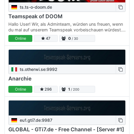
ts.ts-o-doom.de
Teamspeak of DOOM
Hallo User! Wir, als Adminteam, würden uns freuen, wenn
du mal auf unserem Teamspeak vorbeischauen würdest.
Wir bieten: - eigenes Levelsystem - temporäre &
Online
47
0
/ 30
permanente…
ts.otherwi.se:9992
Anarchie
Online
296
1
/ 200
eu1.gti7.de:9987
GLOBAL - GTi7.de - Free Channel - [Server #1]