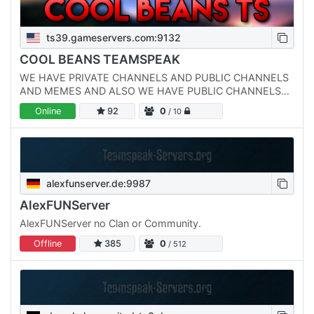
ts39.gameservers.com:9132
COOL BEANS TEAMSPEAK
WE HAVE PRIVATE CHANNELS AND PUBLIC CHANNELS
AND MEMES AND ALSO WE HAVE PUBLIC CHANNELS
AND IT IS PRETTY COOL BEANS IF YOU ASK ME K COOL
Online
92
0
/ 10
THANKS JOIN BYE COOOOOOL BEANS…
alexfunserver.de:9987
AlexFUNServer
AlexFUNServer no Clan or Community.
Offline
385
0
/ 512