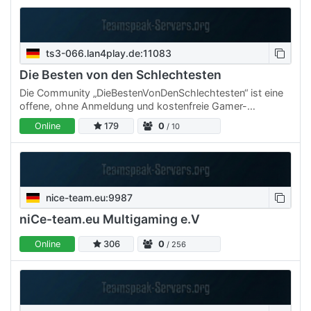
ts3-066.lan4play.de:11083
Die Besten von den Schlechtesten
Die Community „DieBestenVonDenSchlechtesten“ ist eine
offene, ohne Anmeldung und kostenfreie Gamer-
Community für alle Spieler. Wir achten nicht auf das Alter
Online
179
0
/ 10
oder auf…
nice-team.eu:9987
niCe-team.eu Multigaming e.V
Online
306
0
/ 256