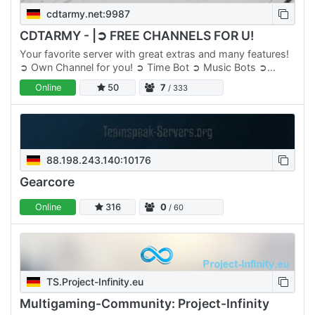
cdtarmy.net:9987
CDTARMY - |➲ FREE CHANNELS FOR U!
Your favorite server with great extras and many features!
➲ Own Channel for you! ➲ Time Bot ➲ Music Bots ➲
Support 24/7 ➲ More than 30 users online ➲ Extensive
Online
50
7
/ 333
community…
88.198.243.140:10176
Gearcore
Online
316
0
/ 60
TS.Project-Infinity.eu
Multigaming-Community: Project-Infinity