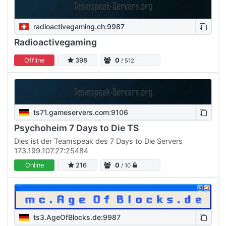
radioactivegaming.ch:9987
Radioactivegaming
Offline
398
0
/ 512
ts71.gameservers.com:9106
Psychoheim 7 Days to Die TS
Dies ist der Teamspeak des 7 Days to Die Servers
173.199.107.27:25484
Online
216
0
/ 10
ts3.AgeOfBlocks.de:9987