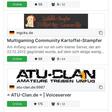
Online
59
0
/ 32
mgcks.de
Multigaming Community Kartoffel-Stampfer
Am Anfang waren wir nur ein sehr kleiner Server, der am
22.12.2012 gegründet wurde, auf dem sich einige wenige
Freunde zum zocken treffen konnten. Im Gegensatz dazu
Online
68
0
/ 64
sind…
atu-clan.de:9987
= ATU-Clan.de = | Voiceserver
Online
175
0
/ 32