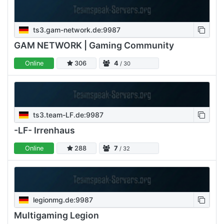
ts3.gam-network.de:9987
GAM NETWORK | Gaming Community
Online
306
4
/ 30
ts3.team-LF.de:9987
-LF- Irrenhaus
Online
288
7
/ 32
legionmg.de:9987
Multigaming Legion