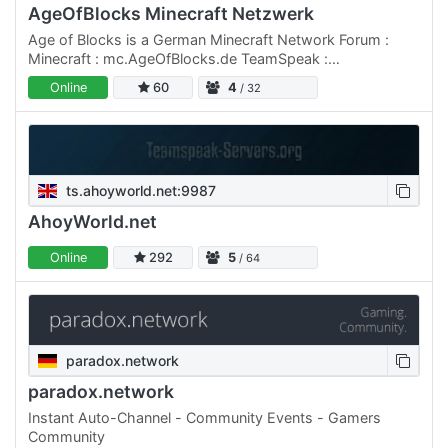
AgeOfBlocks Minecraft Netzwerk
Age of Blocks is a German Minecraft Network Forum :
Minecraft : mc.AgeOfBlocks.de TeamSpeak :
ts3.AgeOfBlocks.de
Online
60
4
/ 32
ts.ahoyworld.net:9987
AhoyWorld.net
Online
292
5
/ 64
paradox.network
paradox.network
Instant Auto-Channel - Community Events - Gamers
Community