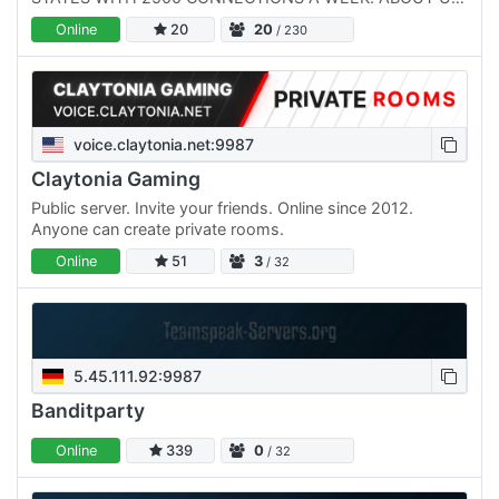
SinCity was created with the intention of forging global
Online
20
20
/ 230
friendships and…
voice.claytonia.net:9987
Claytonia Gaming
Public server. Invite your friends. Online since 2012.
Anyone can create private rooms.
Online
51
3
/ 32
5.45.111.92:9987
Banditparty
Online
339
0
/ 32