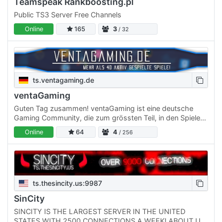
Teamspeak Rankboosting.pl
Public TS3 Server Free Channels
Online
165
3
/ 32
ts.ventagaming.de
ventaGaming
Guten Tag zusammen! ventaGaming ist eine deutsche
Gaming Community, die zum grössten Teil, in den Spielen
Counter Strike, Overwatch und Garry's Mod vertreten ist.
Online
64
4
/ 256
Unser…
ts.thesincity.us:9987
SinCity
SINCITY IS THE LARGEST SERVER IN THE UNITED
STATES WITH 2500 CONNECTIONS A WEEK! ABOUT US: