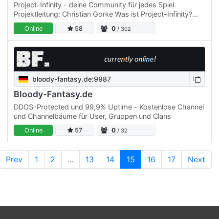
Project-Infinity - deine Community für jedes Spiel.
Projektleitung: Christian Gorke Was ist Project-Infinity?
Project-Infinity ist eine Multigaming - Community, mit
Online
58
0
/ 302
den…
bloody-fantasy.de:9987
Bloody-Fantasy.de
DDOS-Protected und 99,9% Uptime - Kostenlose Channel
und Channelbäume für User, Gruppen und Clans
Online
57
0
/ 32
Prev
1
2
...
13
14
15
16
17
Next