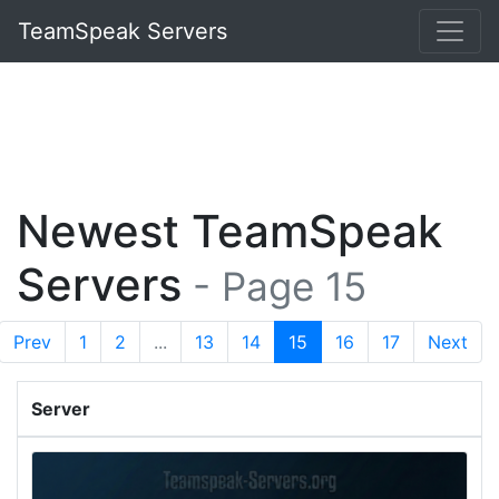
TeamSpeak Servers
Newest TeamSpeak
Servers
- Page 15
Prev
1
2
...
13
14
15
16
17
Next
Server