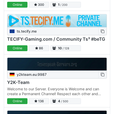
Online
300
1
/ 200
ts.tecify.me
TECIFY-Gaming.com / Community Ts³ #beTG
Online
86
10
/ 128
y2kteam.eu:9987
Y2K-Team
Welcome to our Server. Everyone is Welcome and can
create a Permanent Channel! Respect each other and
have a nice Time! You have a Question ask one of the
Online
136
4
/ 500
Admins around!…