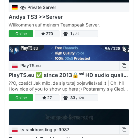
Private Server
Andys TS3 >>Server
Willkommen auf meinem Teamspeak Server.
Online
270
1
/ 32
PlayTS.eu
PlayTS.eu ✅ since 2013🔒ˢˢˡ HD audio quality💎 free
??⁢O, cześć! Jak miło, że się tutaj pojawiłeś/aś ;) | Oh, hi!
How nice of you to show up here ;) Postaramy się Ciebie
przekonać do | We will try to convince you to…
Online
27
33
/ 128
ts.rankboosting.pl:9987