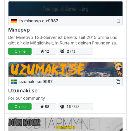
ts.minepvp.eu:9987
Minepvp
Der Minepvp TS3-Server ist bereits seit 2015 online und
gibt dir die Möglichkeit, in Ruhe mit deinen Freunden zu
talken - vollkommen ungestört. - Keine nervigen Admins -
Online
12
2
/ 12
…
uzumaki.se:9987
Uzumaki.se
For our community
Online
88
15
/ 512