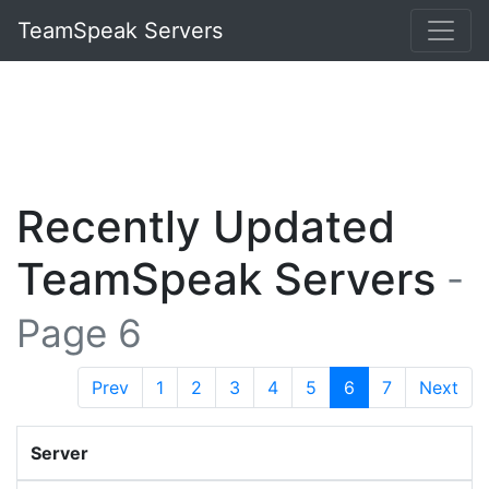
TeamSpeak Servers
Recently Updated
TeamSpeak Servers
-
Page 6
Prev
1
2
3
4
5
6
7
Next
Server