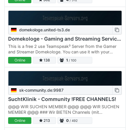
/ 512
domekologe.united-ts3.de
Domekologe - Gaming and Streaming Services
This is a free 2 use Teamspeak³ Server from the Gamer
and Streamer Domekologe. You can use it with your
friends. You are able to create your own channel with a
Online
138
1
/ 100
password…
sk-community.de:9987
SuchtKlinik - Community !FREE CHANNELS!
@@@ WIR SUCHEN MEMBER @@@ @@@ WIR SUCHEN
MEMBER @@@ ### Wir BIETEN Channels (mit
Subchannels)!!! ### ### Wir BIETEN Channels (mit
Online
213
0
/ 492
Subchannels)!!! ### @@@ WIR SUCHEN…