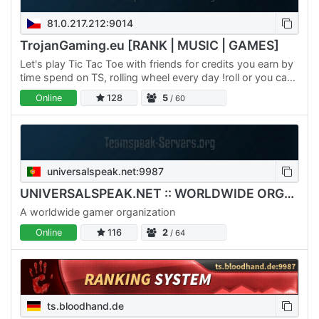
81.0.217.212:9014
TrojanGaming.eu [RANK | MUSIC | GAMES]
Let's play Tic Tac Toe with friends for credits you earn by
time spend on TS, rolling wheel every day !roll or you can
win steam random game from a wheel. + Every month…
Online
128
5
/ 60
universalspeak.net:9987
UNIVERSALSPEAK.NET :: WORLDWIDE ORGANIZATION
A worldwide gamer organization
Online
116
2
/ 64
ts.bloodhand.de