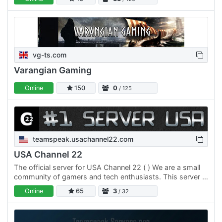
vg-ts.com
Varangian Gaming
Online
150
0
/ 125
teamspeak.usachannel22.com
USA Channel 22
The official server for USA Channel 22 ( ) We are a small
community of gamers and tech enthusiasts. This server is
free for public use. Come hang out!
Online
65
3
/ 32