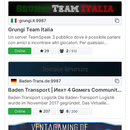
grungi.it:9987
Grungi Team Italia
Un server TeamSpeak 3 pubblico dove è possibile parlare
con amici e incontrare altri giocatori. Per qualsiasi
problema lo staff è sempre a vostra disposizione!
Online
29
2
/ 512
Potete…
Baden-Trans.de:9987
Baden Transport | Иeхт４Ǥαмerѕ Community | Public Teamspeak
Baden Transport Logistik Die Baden-Transport Logistik
wurde im November 2017 gegründet. Das Virtuelle
Unternehmen basiert auf dem Euro Truck Simulator 2
Online
207
8
/ 200
Next4Gamers…