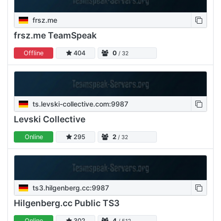
frsz.me
frsz.me TeamSpeak
Offline
404
0
/ 32
ts.levski-collective.com:9987
Levski Collective
Online
295
2
/ 32
ts3.hilgenberg.cc:9987
Hilgenberg.cc Public TS3
Online
302
4