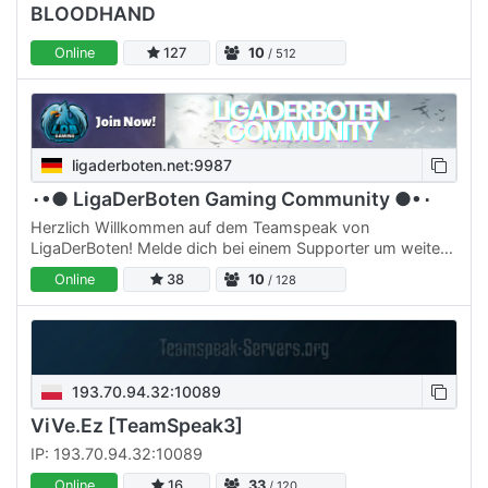
BLOODHAND
Online
127
10
/ 512
ligaderboten.net:9987
٠•● LigaDerBoten Gaming Community ●•٠
Herzlich Willkommen auf dem Teamspeak von
LigaDerBoten! Melde dich bei einem Supporter um weitere
Rechte zu erhalten, um ein Teil der Community zu werden.
Online
38
10
/ 128
Was wir…
193.70.94.32:10089
ViVe.Ez [TeamSpeak3]
IP: 193.70.94.32:10089
Online
16
33
/ 120