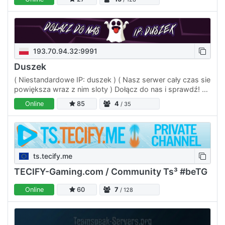
Teamspeak…
193.70.94.32:9991
Duszek
( Niestandardowe IP: duszek ) ( Nasz serwer cały czas sie
powiększa wraz z nim sloty ) Dołącz do nas i sprawdź! To
Cie nic nie kosztuje, a możesz tylko zyskać. Przyjazna…
Online
85
4
/ 35
ts.tecify.me
TECIFY-Gaming.com / Community Ts³ #beTG
Online
60
7
/ 128