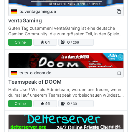
ts.ventagaming.de
ventaGaming
Guten Tag zusammen! ventaGaming ist eine deutsche
Gaming Community, die zum grössten Teil, in den Spielen
Counter Strike, Overwatch und Garry's Mod vertreten ist.
Online
64
0
/ 256
Unser…
ts.ts-o-doom.de
Teamspeak of DOOM
Hallo User! Wir, als Adminteam, würden uns freuen, wenn
du mal auf unserem Teamspeak vorbeischauen würdest.
Wir bieten: - eigenes Levelsystem - temporäre &
Online
46
0
/ 30
permanente…