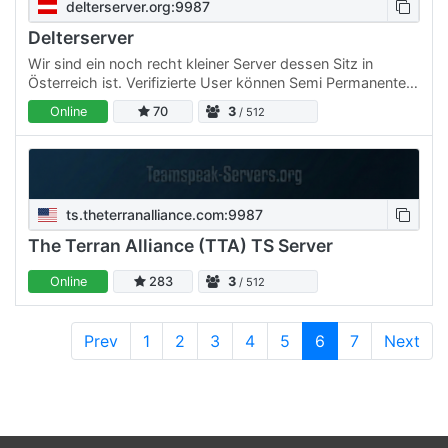
delterserver.org:9987
Delterserver
Wir sind ein noch recht kleiner Server dessen Sitz in
Österreich ist. Verifizierte User können Semi Permanente
Channels erstellen und Gäste Temporäre Channels
Online
70
3
/ 512
erstellen…
ts.theterranalliance.com:9987
The Terran Alliance (TTA) TS Server
Online
283
3
/ 512
Prev
1
2
3
4
5
6
7
Next