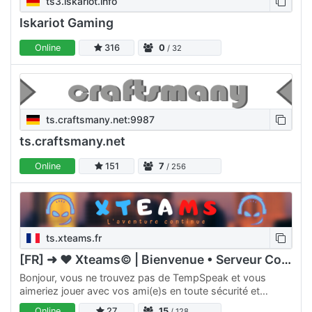
ts3.iskariot.info
Iskariot Gaming
Online
316
0
/ 32
ts.craftsmany.net:9987
ts.craftsmany.net
Online
151
7
/ 256
ts.xteams.fr
[FR] ➜ ♥ Xteams© | Bienvenue • Serveur Communauté ♥
Bonjour, vous ne trouvez pas de TempSpeak et vous
aimeriez jouer avec vos ami(e)s en toute sécurité et
convivialiter ? Nous mettons à votre disposition un
Online
27
15
/ 128