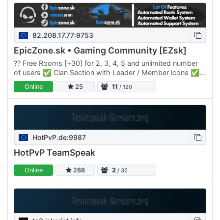
82.208.17.77:9753
EpicZone.sk • Gaming Community [EZsk]
?? Free Rooms [+30] for 2, 3, 4, 5 and unlimited number
of users ✅ Clan Section with Leader / Member icons ✅
Youtube & Twitch Section + icons ✅ Automatic activity…
Online
25
11
/ 120
HotPvP.de:9987
HotPvP TeamSpeak
Online
288
2
/ 32