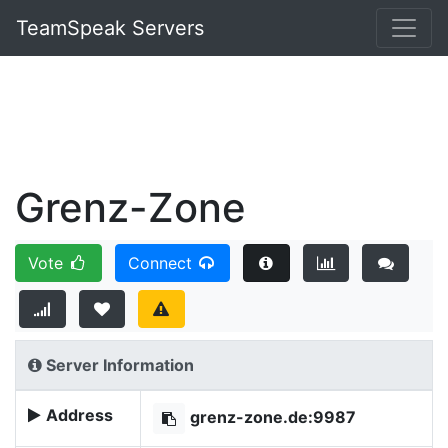
TeamSpeak Servers
Grenz-Zone
Vote
Connect
Server Information
Address
grenz-zone.de:9987