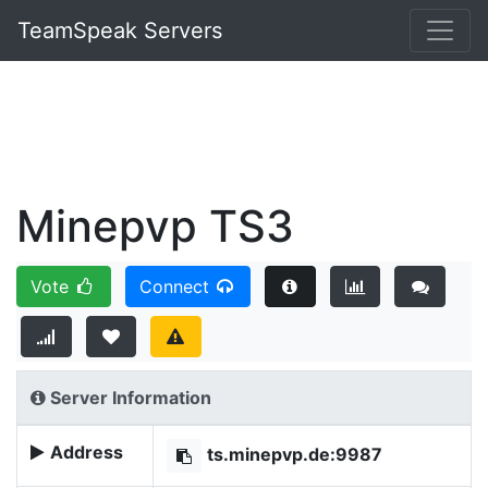
TeamSpeak Servers
Minepvp TS3
Vote
Connect
Server Information
Address
ts.minepvp.de:9987