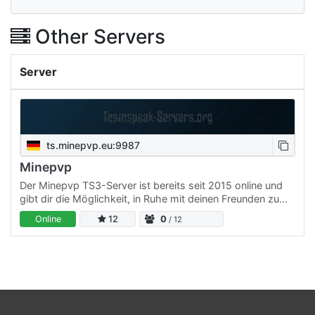
Other Servers
Server
ts.minepvp.eu:9987
Minepvp
Der Minepvp TS3-Server ist bereits seit 2015 online und
gibt dir die Möglichkeit, in Ruhe mit deinen Freunden zu
talken - vollkommen ungestört. - Keine nervigen Admins -
Online
12
0
/ 12
…